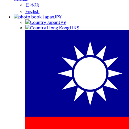
日本語
English
JP¥
JP¥
HK$