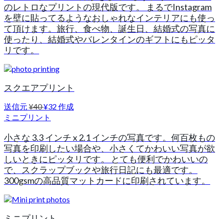
のレトロなプリントの現代版です。 まるでInstagram
を壁に貼ってるようなおしゃれなインテリアにも使っ
て頂けます。旅行、食べ物、誕生日、結婚式の写真に
使ったり、結婚式やバレンタインのギフトにもピッタ
リです。
スクエアプリント
送信元
¥40
¥32
作成
ミニプリント
小さな 3.3 インチ x 2.1 インチの写真です。何百枚もの
写真を印刷したい場合や、小さくてかわいい写真が欲
しいときにピッタリです。 とても便利でかわいいの
で、スクラップブックや旅行日記にも最適です。
300gsmの高品質マットカードに印刷されています。
ミニプリント