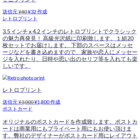
送信元
¥40
¥32
作成
レトロプリント
3.5 インチ x 4.2 インチのレトロプリントでクラシック
の魅力再発見！ 高級光沢紙に印刷致します。１組20
枚セットでお届けします。 下部のスペースはメッセ
ージなどを書き込めますので、家族や恋人にメッセー
ジを入れたり、日時や思い出のセリフ等を入れても楽
しいです。
レトロプリント
送信元
¥3,000
¥1,800
作成
ポストカード
オリジナルのポストカードを作成致します。ポストカ
ードは商業用にもプライベート用にもお使い頂けま
す。弊社のデザイナーがポストカード用にレイアウト