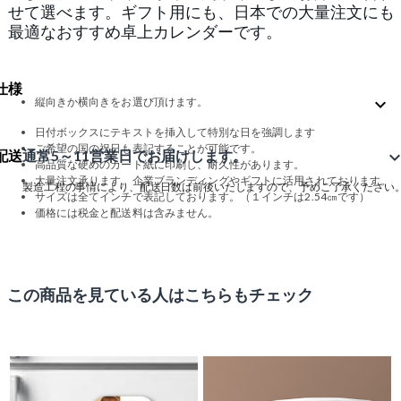
せて選べます。ギフト用にも、日本での大量注文にも
最適なおすすめ卓上カレンダーです。
仕様
expand_more
縦向きか横向きをお選び頂けます。
日付ボックスにテキストを挿入して特別な日を強調します
ご希望の国の祝日も表記することが可能です。
配送
通常5～11営業日でお届けします。
expand_m
高品質な硬めのカード紙に印刷し、耐久性があります。
大量注文承ります。企業ブランディングやギフトに活用されております。
製造工程の事情により、配送日数は前後いたしますので、予めご了承ください
サイズは全てインチで表記しております。（１インチは2.54㎝です）
価格には税金と配送料は含みません。
この商品を見ている人はこちらもチェック