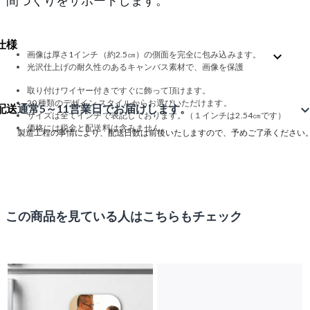
仕様
expand_more
画像は厚さ1インチ（約2.5㎝）の側面を完全に包み込みます。
光沢仕上げの耐久性のあるキャンバス素材で、画像を保護
取り付けワイヤー付きですぐに飾って頂けます。
20 種類のデザイン スタイルからお選びいただけます。
配送
通常5～11営業日でお届けします。
expand_m
サイズは全てインチで表記しております。（１インチは2.54㎝です）
価格には税金と配送料は含みません。
製造工程の事情により、配送日数は前後いたしますので、予めご了承ください
この商品を見ている人はこちらもチェック