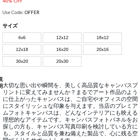
40% Off
Use Code:
OFFER
サイズ
6x6
12x12
18x12
12x18
16x20
20x16
30x20
20x30
説
大切な思い出や瞬間を、美しく高品質なキャンバスプ
明
リントに変えてみませんか？まるでアート作品のよう
に仕上がったキャンバスは、ご自宅やオフィスの空間
にスタイリッシュな印象を与えます。当店のプレミア
ムフォトキャンバスは、どんなインテリアにも映える
理想的なアイテムです。キャンバスフォトパネルをお
探しの方も、キャンバス写真印刷を検討している方に
も、スタイルと品質を兼ね備えた製品で、心に残る空
間づくりをサポートします。