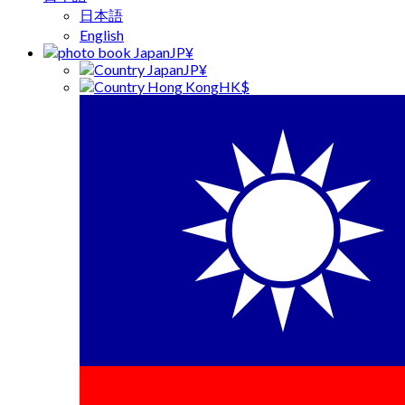
日本語
English
JP¥
JP¥
HK$